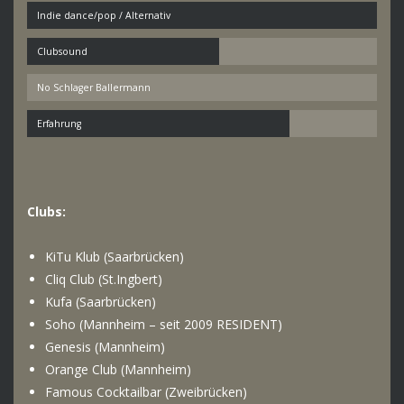
Indie dance/pop / Alternativ
Clubsound
No Schlager Ballermann
Erfahrung
Clubs:
KiTu Klub (Saarbrücken)
Cliq Club (St.Ingbert)
Kufa (Saarbrücken)
Soho (Mannheim – seit 2009 RESIDENT)
Genesis (Mannheim)
Orange Club (Mannheim)
Famous Cocktailbar (Zweibrücken)