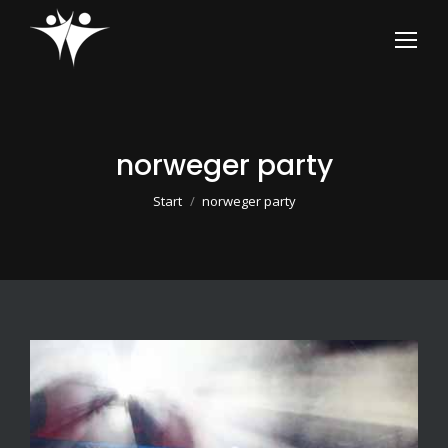
norweger party
Sie befinden sich hier:
Start
norweger party